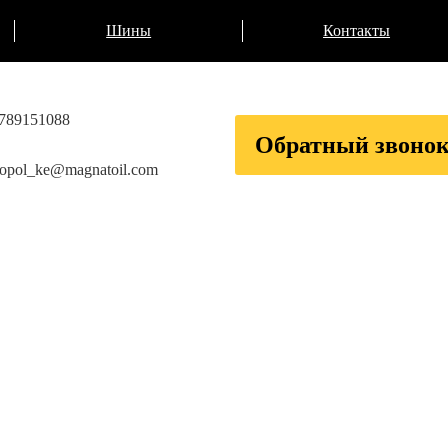
Шины
Контакты
789151088
Обратный звоно
ropol_ke@magnatoil.com