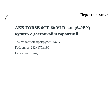
Перейти в катал
Перейти в катал
Перейти в катал
АКБ FORSE 6СТ-60 VLR о.п. (640EN)
купить с доставкой и гарантией
Ток холодной прокрутки: 640V
Габариты: 242x175x190
Гарантия: 1 год