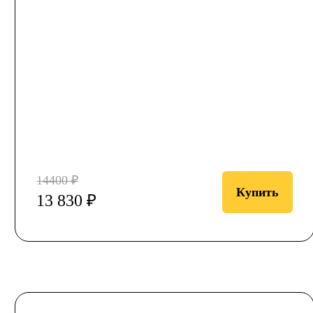
14400 ₽
Купить
13 830 ₽